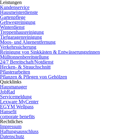
Leistungen
Kundenservice
Hausmeisterdienste
Gartenpflege
Gehwegreinigung
Winterdienst
Treppenhausreinigung
Tiefgaragenreinigung
Moos- und Algenentfernung
Verkehrssicherung
Reinigung von Sinkkästen & Entwässerungsrinnen
Mülltonnenbereitstellung
24/7 Bereitschaft/Notdienst
Hecken- & Strauchschnitt
Pflasterarbeiten
Pflanzen & Pflegen von Gehölzen
Quicklinks
Hausmanager
JobRad
Servicemeldung
Lexware MyCenter
EGYM Wellpass
Hansefit
corporate benefits
Rechtliches
Impressum
Haftungsausschluss
Datenschutz