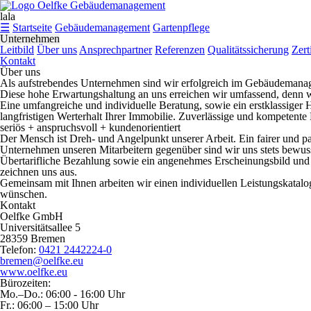
lala
☰
Startseite
Gebäudemanagement
Gartenpflege
Unternehmen
Leitbild
Über uns
Ansprechpartner
Referenzen
Qualitätssicherung
Zert
Kontakt
Über uns
Als aufstrebendes Unternehmen sind wir erfolgreich im Gebäudemanage
Diese hohe Erwartungshaltung an uns erreichen wir umfassend, denn 
Eine umfangreiche und individuelle Beratung, sowie ein erstklassiger 
langfristigen Werterhalt Ihrer Immobilie. Zuverlässige und kompetente
seriös + anspruchsvoll + kundenorientiert
Der Mensch ist Dreh- und Angelpunkt unserer Arbeit. Ein fairer und pa
Unternehmen unseren Mitarbeitern gegenüber sind wir uns stets bewuss
Übertarifliche Bezahlung sowie ein angenehmes Erscheinungsbild und
zeichnen uns aus.
Gemeinsam mit Ihnen arbeiten wir einen individuellen Leistungskatalog 
wünschen.
Kontakt
Oelfke GmbH
Universitätsallee 5
28359 Bremen
Telefon:
0421 2442224-0
bremen@oelfke.eu
www.oelfke.eu
Bürozeiten:
Mo.–Do.: 06:00 - 16:00 Uhr
Fr.: 06:00 – 15:00 Uhr