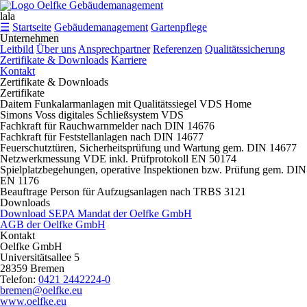
lala
☰
Startseite
Gebäudemanagement
Gartenpflege
Unternehmen
Leitbild
Über uns
Ansprechpartner
Referenzen
Qualitätssicherung
Zertifikate & Downloads
Karriere
Kontakt
Zertifikate & Downloads
Zertifikate
Daitem Funkalarmanlagen mit Qualitätssiegel VDS Home
Simons Voss digitales Schließsystem VDS
Fachkraft für Rauchwarnmelder nach DIN 14676
Fachkraft für Feststellanlagen nach DIN 14677
Feuerschutztüren, Sicherheitsprüfung und Wartung gem. DIN 14677
Netzwerkmessung VDE inkl. Prüfprotokoll EN 50174
Spielplatzbegehungen, operative Inspektionen bzw. Prüfung gem. DIN
EN 1176
Beauftrage Person für Aufzugsanlagen nach TRBS 3121
Downloads
Download SEPA Mandat der Oelfke GmbH
AGB der Oelfke GmbH
Kontakt
Oelfke GmbH
Universitätsallee 5
28359 Bremen
Telefon:
0421 2442224-0
bremen@oelfke.eu
www.oelfke.eu