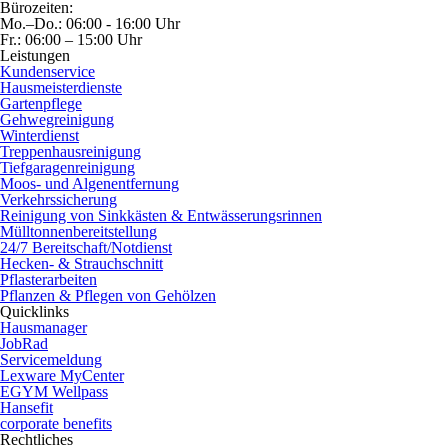
Bürozeiten:
Mo.–Do.: 06:00 - 16:00 Uhr
Fr.: 06:00 – 15:00 Uhr
Leistungen
Kundenservice
Hausmeisterdienste
Gartenpflege
Gehwegreinigung
Winterdienst
Treppenhausreinigung
Tiefgaragenreinigung
Moos- und Algenentfernung
Verkehrssicherung
Reinigung von Sinkkästen & Entwässerungsrinnen
Mülltonnenbereitstellung
24/7 Bereitschaft/Notdienst
Hecken- & Strauchschnitt
Pflasterarbeiten
Pflanzen & Pflegen von Gehölzen
Quicklinks
Hausmanager
JobRad
Servicemeldung
Lexware MyCenter
EGYM Wellpass
Hansefit
corporate benefits
Rechtliches